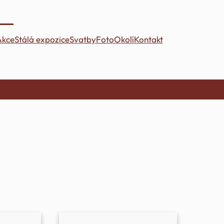
Akce
Stálá expozice
Svatby
Foto
Okolí
Kontakt