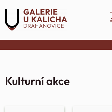
Přeskočit
na
obsah
Kulturní akce