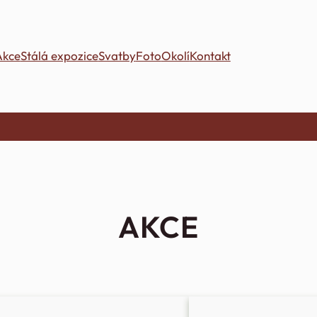
Akce
Stálá expozice
Svatby
Foto
Okolí
Kontakt
AKCE