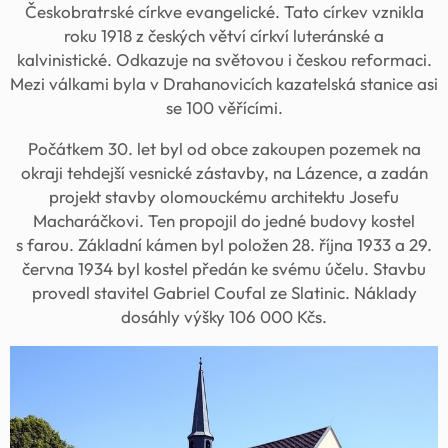
Českobratrské církve evangelické. Tato církev vznikla
roku 1918 z českých větví církví luteránské a
kalvinistické. Odkazuje na světovou i českou reformaci.
Mezi válkami byla v Drahanovicích kazatelská stanice asi
se 100 věřícími.
Počátkem 30. let byl od obce zakoupen pozemek na
okraji tehdejší vesnické zástavby, na Lázence, a zadán
projekt stavby olomouckému architektu Josefu
Macharáčkovi. Ten propojil do jedné budovy kostel
s farou. Základní kámen byl položen 28. října 1933 a 29.
června 1934 byl kostel předán ke svému účelu. Stavbu
provedl stavitel Gabriel Coufal ze Slatinic. Náklady
dosáhly výšky 106 000 Kčs.