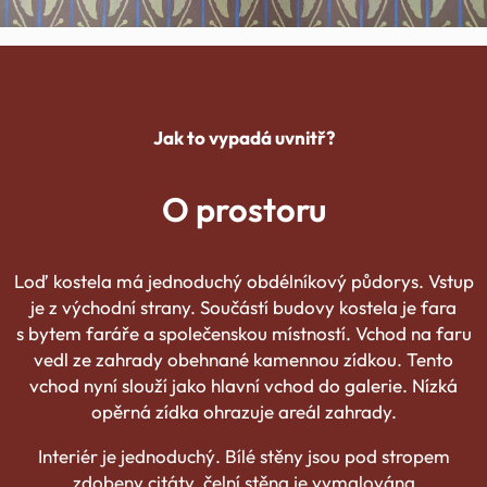
Jak to vypadá uvnitř?
O prostoru
Loď kostela má jednoduchý obdélníkový půdorys. Vstup
je z východní strany. Součástí budovy kostela je fara
s bytem faráře a společenskou místností. Vchod na faru
vedl ze zahrady obehnané kamennou zídkou. Tento
vchod nyní slouží jako hlavní vchod do galerie. Nízká
opěrná zídka ohrazuje areál zahrady.
Interiér je jednoduchý. Bílé stěny jsou pod stropem
zdobeny citáty, čelní stěna je vymalována