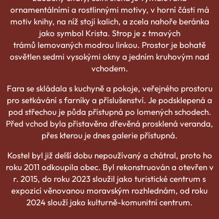
ornamentálními a rostlinnými motivy, v horní části má
motiv knihy, na níž stojí kalich, a zcela nahoře beránka
jako symbol Krista. Strop je z tmavých
trámů lemovaných modrou linkou. Prostor je bohatě
osvětlen sedmi vysokými okny a jedním kruhovým nad
vchodem.
Fara se skládala s kuchyně a pokoje, veřejného prostoru
pro setkávání s farníky a příslušenství. Je podsklepená a
pod střechou je půda přístupná po lomených schodech.
Před vchod byla přistavěna dřevěná prosklená veranda,
přes kterou je dnes galerie přístupná.
Kostel byl již delší dobu nepoužívaný a chátral, proto ho
roku 2011 odkoupila obec. Byl rekonstruován a otevřen v
r. 2015, do roku 2023 sloužil jako turistické centrum s
expozicí věnovanou moravským rozhlednám, od roku
2024 slouží jako kulturně-komunitní centrum.