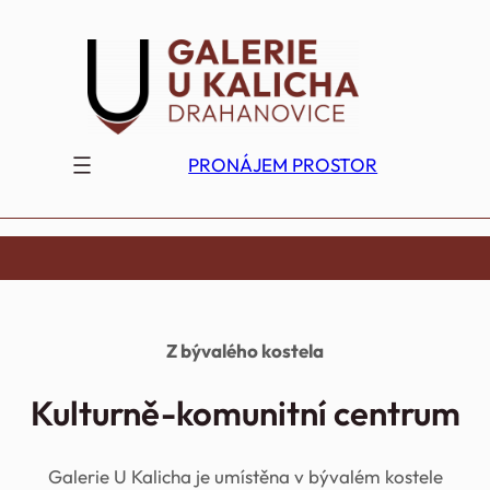
Přeskočit
na
obsah
PRONÁJEM PROSTOR
Z bývalého kostela
Kulturně-komunitní centrum
Galerie U Kalicha je umístěna v bývalém kostele