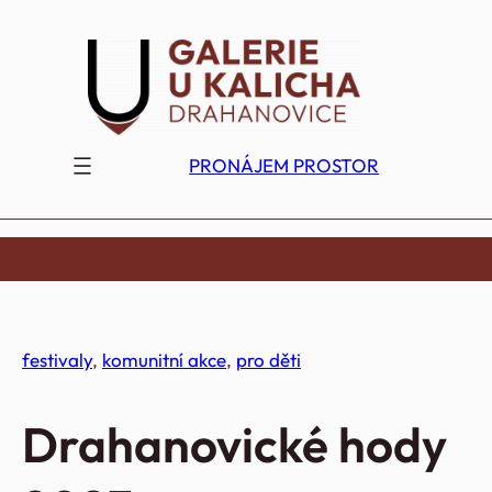
Přeskočit
na
obsah
PRONÁJEM PROSTOR
festivaly
, 
komunitní akce
, 
pro děti
Drahanovické hody