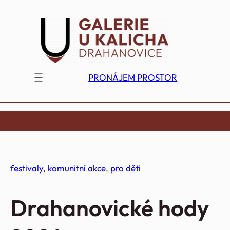
Přeskočit
na
obsah
PRONÁJEM PROSTOR
festivaly
, 
komunitní akce
, 
pro děti
Drahanovické hody