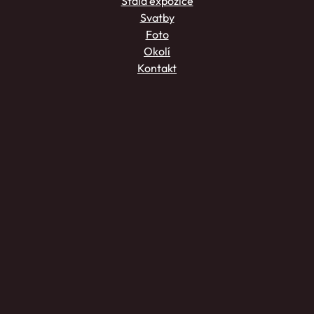
Stálá expozice
Svatby
Foto
Okolí
Kontakt