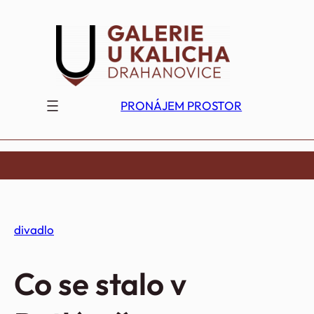
Přeskočit
na
obsah
PRONÁJEM PROSTOR
divadlo
Co se stalo v