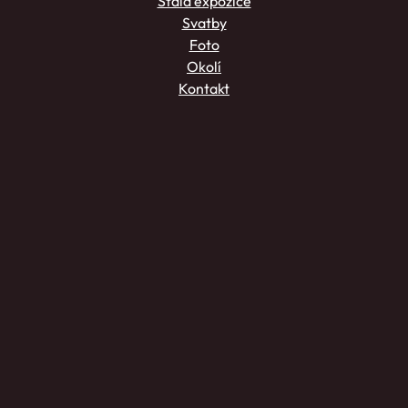
Stálá expozice
Svatby
Foto
Okolí
Kontakt